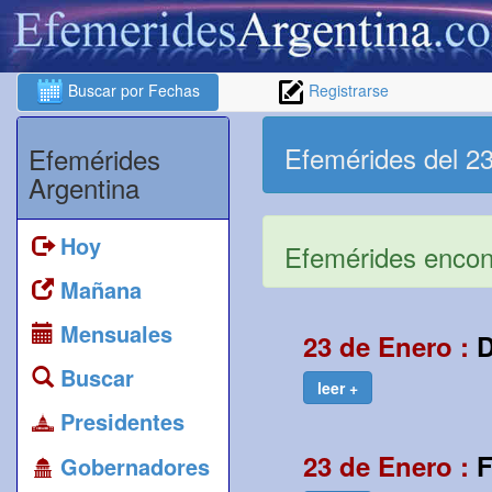
Buscar por Fechas
Registrarse
Efemérides del 2
Efemérides
Argentina
Hoy
Efemérides encont
Mañana
Mensuales
23 de Enero :
D
Buscar
leer +
Presidentes
23 de Enero :
F
Gobernadores