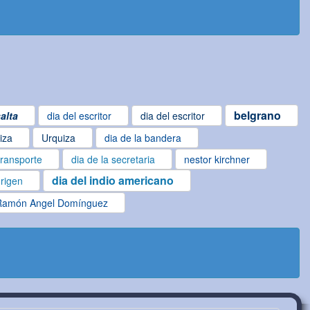
belgrano
alta
dia del escritor
dia del escritor
iza
Urquiza
dia de la bandera
transporte
dia de la secretaria
nestor kirchner
dia del indio americano
origen
Ramón Angel Domínguez