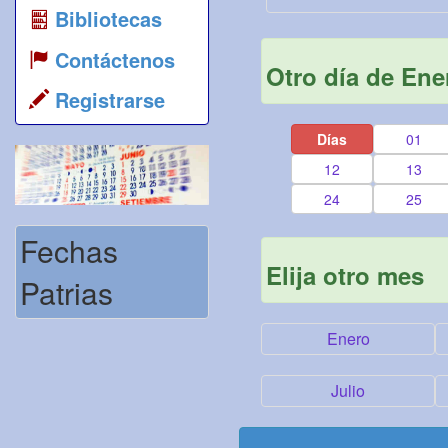
Bibliotecas
Contáctenos
Otro día de Ene
Registrarse
Días
01
12
13
24
25
Fechas
Elija otro mes
Patrias
Enero
Julio