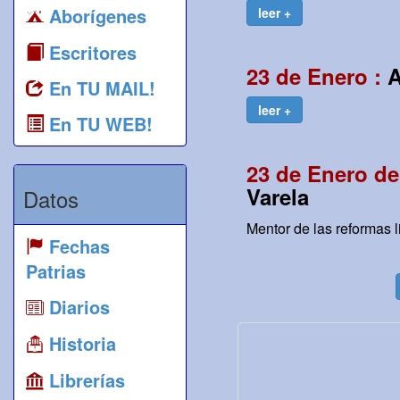
Aborígenes
leer +
Escritores
23 de Enero :
A
En TU MAIL!
leer +
En TU WEB!
23 de Enero de
Varela
Datos
Mentor de las reformas l
Fechas
Patrias
Diarios
Historia
Librerías