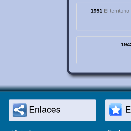
1951
El territori
194
Enlaces
E