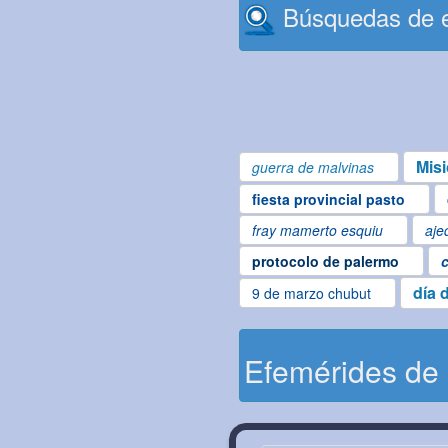
Búsquedas de e
Mis
guerra de malvinas
fiesta provincial pasto
fray mamerto esquiu
aje
protocolo de palermo
c
día 
9 de marzo chubut
Efemérides de