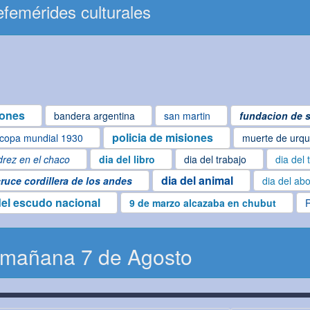
femérides culturales
iones
bandera argentina
san martin
fundacion de s
policia de misiones
copa mundial 1930
muerte de urqu
drez en el chaco
dia del libro
dia del trabajo
dia del 
dia del animal
ruce cordillera de los andes
dia del ab
del escudo nacional
9 de marzo alcazaba en chubut
 mañana 7 de Agosto