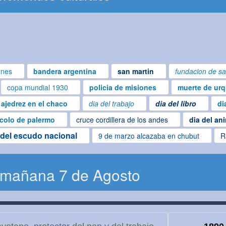
ones
bandera argentina
san martin
fundacion de sa
copa mundial 1930
policia de misiones
muerte de urq
ajedrez en el chaco
dia del trabajo
dia del libro
di
colo de palermo
cruce cordillera de los andes
dia del an
 del escudo nacional
9 de marzo alcazaba en chubut
R
 mañana 7 de Agosto