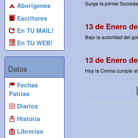
Surge la primer Sociedad
Aborígenes
Escritores
13 de Enero de
En TU MAIL!
Bajo la autoridad del go
En TU WEB!
13 de Enero de
Datos
Hoy la Crema cumple año
Fechas
Patrias
Diarios
Historia
Librerías