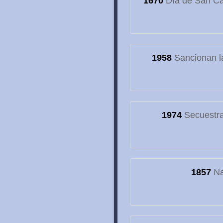
1670
Día de San Cay
1958
Sancionan la
1974
Secuestran
1857
Na