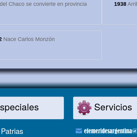
o del Chaco se convierte en provincia
1938
Arri
2
Nace Carlos Monzón
speciales
Servicios
Patrias