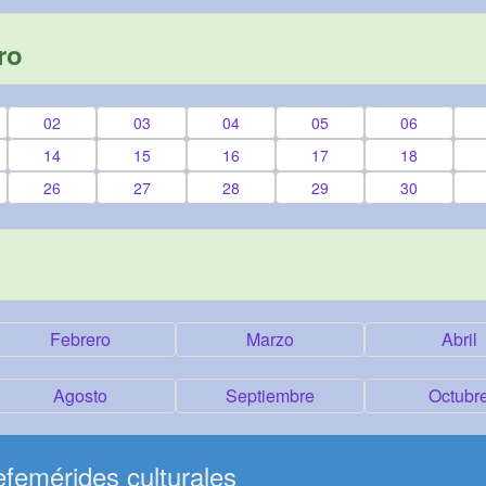
ro
02
03
04
05
06
14
15
16
17
18
26
27
28
29
30
Febrero
Marzo
Abril
Agosto
Septiembre
Octubr
femérides culturales