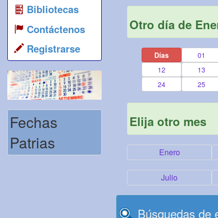
Bibliotecas
Otro día de Ene
Contáctenos
Registrarse
Días
01
12
13
24
25
Fechas
Elija otro mes
Patrias
Enero
Julio
Búsquedas de e