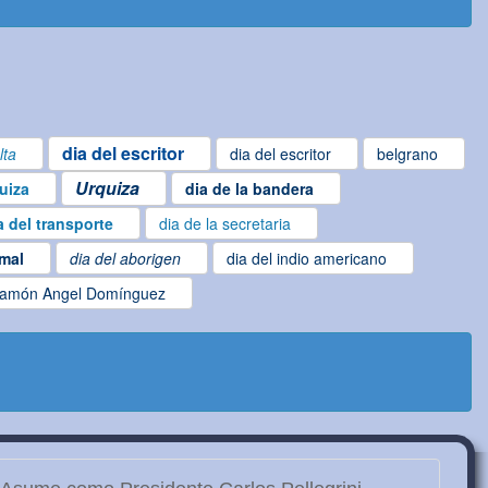
dia del escritor
lta
dia del escritor
belgrano
Urquiza
uiza
dia de la bandera
a del transporte
dia de la secretaria
imal
dia del aborigen
dia del indio americano
amón Angel Domínguez