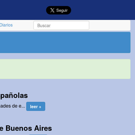
Diarios
spañolas
dades de e...
leer +
de Buenos Aires