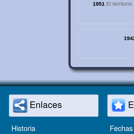
1951
El territori
194
Enlaces
E
Historia
Fechas 