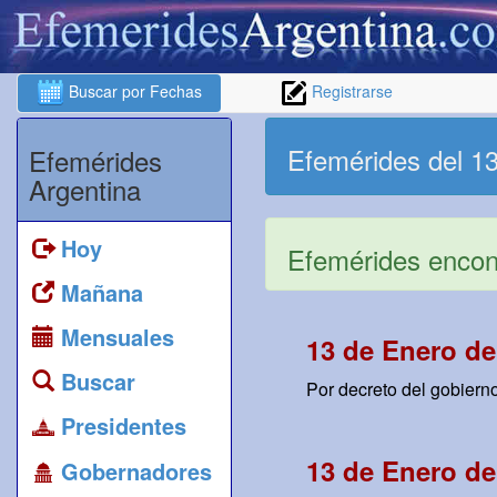
Buscar por Fechas
Registrarse
Efemérides del 1
Efemérides
Argentina
Hoy
Efemérides encont
Mañana
Mensuales
13 de Enero de
Buscar
Por decreto del gobierno
Presidentes
13 de Enero de
Gobernadores