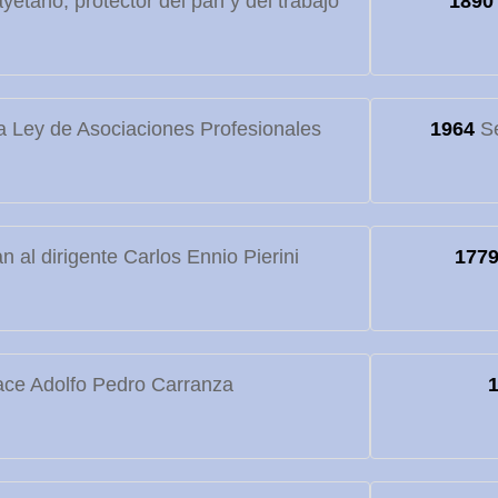
etano, protector del pan y del trabajo
1890
 Ley de Asociaciones Profesionales
1964
Se
 al dirigente Carlos Ennio Pierini
177
ce Adolfo Pedro Carranza