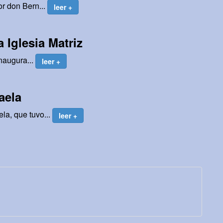
or don Bern...
leer +
 Iglesia Matriz
inaugura...
leer +
aela
la, que tuvo...
leer +