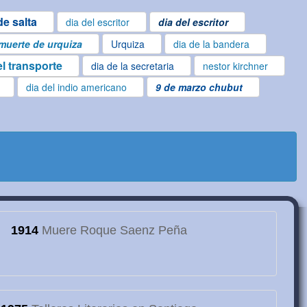
e salta
dia del escritor
dia del escritor
muerte de urquiza
Urquiza
dia de la bandera
el transporte
dia de la secretaria
nestor kirchner
dia del indio americano
9 de marzo chubut
1914
Muere Roque Saenz Peña