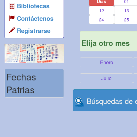
Días
01
Bibliotecas
12
13
Contáctenos
24
25
Registrarse
Elija otro mes
Enero
Fechas
Julio
Patrias
Búsquedas de e