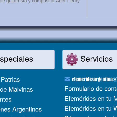
le guitarrista y compositor Abel Fleury
speciales
Servicios
Patrias
Formulario de cont
de Malvinas
Efemérides en tu 
ntes
Efemérides en tu
nes Argentinos