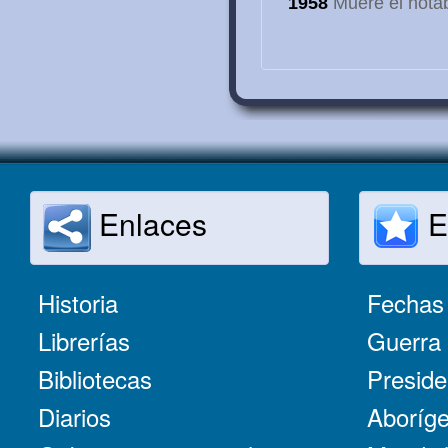
1958
Muere el notab
Enlaces
E
Historia
Fechas 
Librerías
Guerra 
Bibliotecas
Preside
Diarios
Aboríge