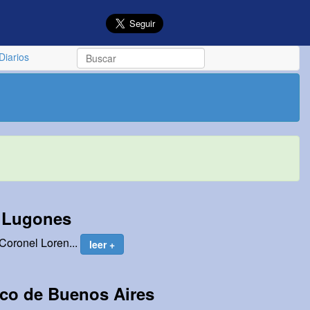
Diarios
o Lugones
Coronel Loren...
leer +
ico de Buenos Aires