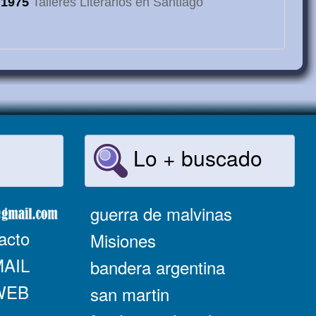
1975
Talleres Literarios en Santiago
Lo + buscado
guerra de malvinas
acto
Misiones
MAIL
bandera argentina
 WEB
san martin