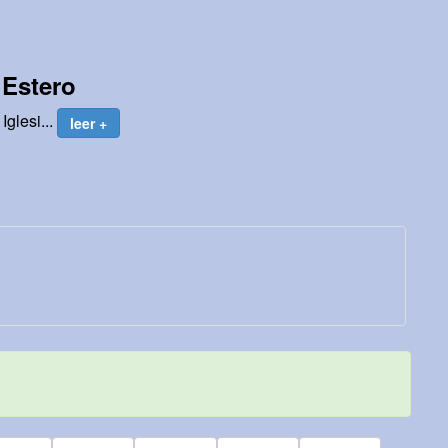
 Estero
Iglesi...
leer +