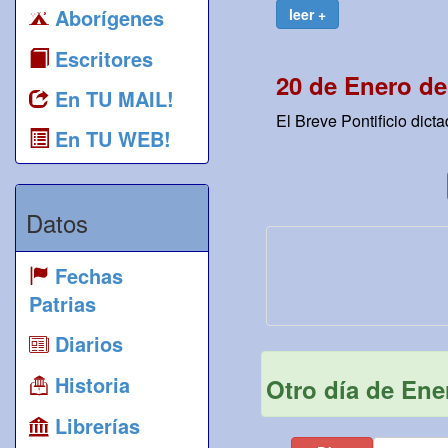
Aborígenes
leer +
Escritores
20 de Enero de
En TU MAIL!
El Breve Pontificio dicta
En TU WEB!
Datos
Fechas
Patrias
Diarios
Historia
Otro día de Ene
Librerías