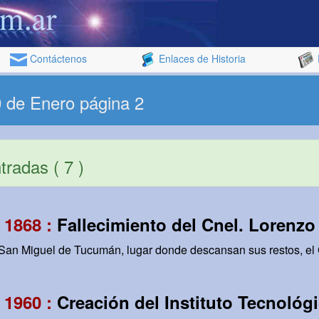
Contáctenos
Enlaces de Historia
0 de Enero página 2
radas ( 7 )
 1868 :
Fallecimiento del Cnel. Lorenz
 San Miguel de Tucumán, lugar donde descansan sus restos, el 
 1960 :
Creación del Instituto Tecnológ