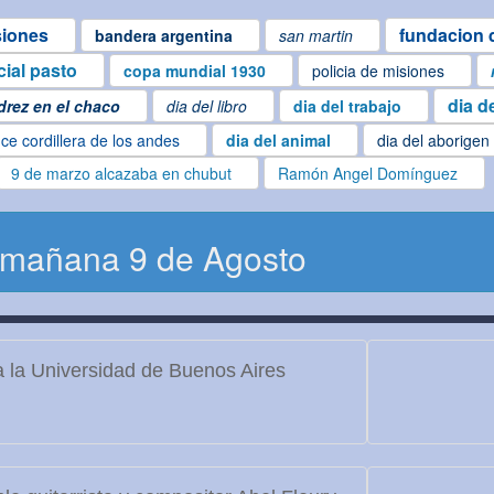
siones
fundacion d
bandera argentina
san martin
cial pasto
copa mundial 1930
policia de misiones
dia d
drez en el chaco
dia del libro
dia del trabajo
ce cordillera de los andes
dia del animal
dia del aborigen
9 de marzo alcazaba en chubut
Ramón Angel Domínguez
 mañana 9 de Agosto
 la Universidad de Buenos Aires