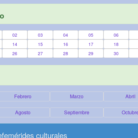
yo
02
03
04
05
06
14
15
16
17
18
26
27
28
29
30
Febrero
Marzo
Abril
Agosto
Septiembre
Octubr
femérides culturales