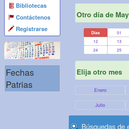
Bibliotecas
Otro día de Ma
Contáctenos
Registrarse
Días
01
12
13
24
25
Fechas
Elija otro mes
Patrias
Enero
Julio
Búsquedas de e