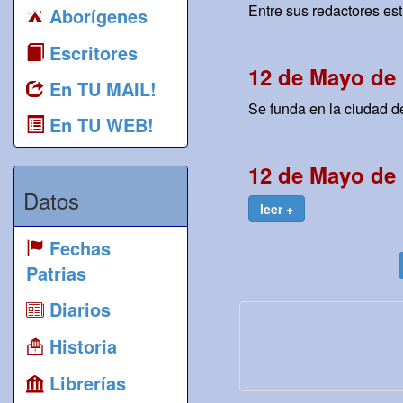
Entre sus redactores e
Aborígenes
Escritores
12 de Mayo de 
En TU MAIL!
Se funda en la ciudad d
En TU WEB!
12 de Mayo de 
Datos
leer +
Fechas
Patrias
Diarios
Historia
Librerías