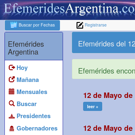
Buscar por Fechas
Registrarse
Efemérides del 1
Efemérides
Argentina
Hoy
Efemérides encont
Mañana
Mensuales
12 de Mayo de 
Buscar
leer +
Presidentes
12 de Mayo de 
Gobernadores