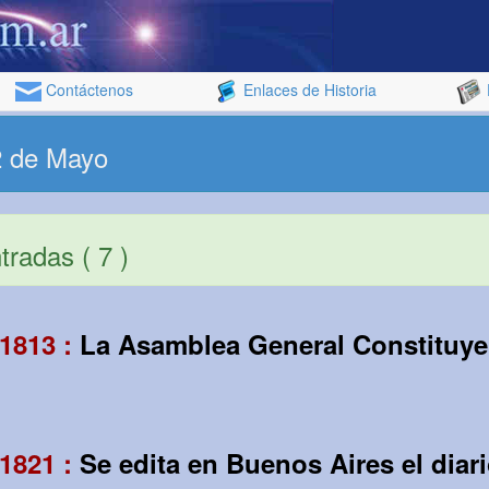
Contáctenos
Enlaces de Historia
2 de Mayo
radas ( 7 )
1813 :
La Asamblea General Constituye
1821 :
Se edita en Buenos Aires el diar