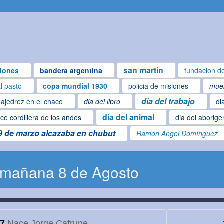
san martin
iones
bandera argentina
fundacion de
al pasto
copa mundial 1930
policia de misiones
muer
dia del trabajo
ajedrez en el chaco
dia del libro
di
dia del animal
ce cordillera de los andes
dia del aborige
9 de marzo alcazaba en chubut
Ramón Angel Domínguez
 mañana 8 de Agosto
7
Nace Jorge Cafrune