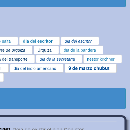
 salta
dia del escritor
dia del escritor
te de urquiza
Urquiza
dia de la bandera
a del transporte
dia de la secretaria
nestor kirchner
9 de marzo chubut
n
dia del indio americano
1961
Deja de existir el plan Conintes