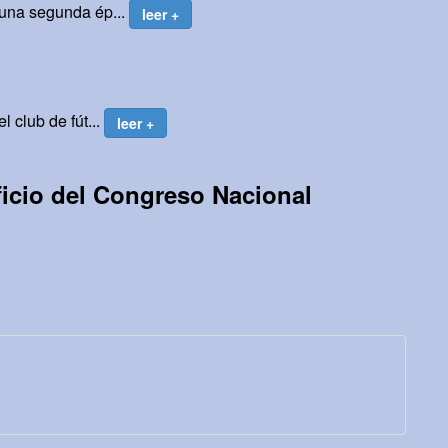
 una segunda ép...
leer +
 club de fút...
leer +
ficio del Congreso Nacional