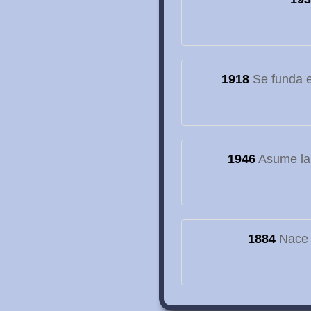
1918
Se funda el
1946
Asume la
1884
Nace e