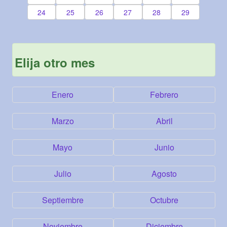
24
25
26
27
28
29
Elija otro mes
Enero
Febrero
Marzo
Abril
Mayo
Junio
Julio
Agosto
Septiembre
Octubre
Noviembre
Diciembre