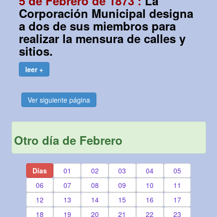
5 de Febrero de 1873 :
La
Corporación Municipal designa
a dos de sus miembros para
realizar la mensura de calles y
sitios.
leer +
Ver siguiente página
Otro día de Febrero
Días
01
02
03
04
05
06
07
08
09
10
11
12
13
14
15
16
17
18
19
20
21
22
23