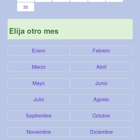
30
Elija otro mes
Enero
Febrero
Marzo
Abril
Mayo
Junio
Julio
Agosto
Septiembre
Octubre
Noviembre
Diciembre