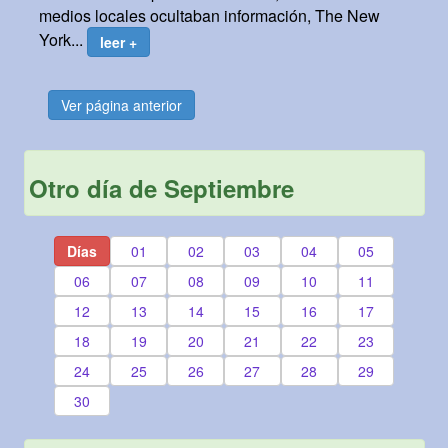
medios locales ocultaban información, The New
York...
leer +
Ver página anterior
Otro día de Septiembre
Días
01
02
03
04
05
06
07
08
09
10
11
12
13
14
15
16
17
18
19
20
21
22
23
24
25
26
27
28
29
30