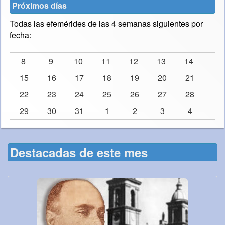
Próximos días
Todas las efemérides de las 4 semanas siguientes por
fecha:
8
9
10
11
12
13
14
15
16
17
18
19
20
21
22
23
24
25
26
27
28
29
30
31
1
2
3
4
Destacadas de este mes