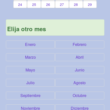
24
25
26
27
28
29
Elija otro mes
Enero
Febrero
Marzo
Abril
Mayo
Junio
Julio
Agosto
Septiembre
Octubre
Noviembre
Diciembre