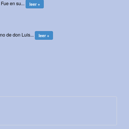
 Fue en su...
leer +
no de don Luis...
leer +