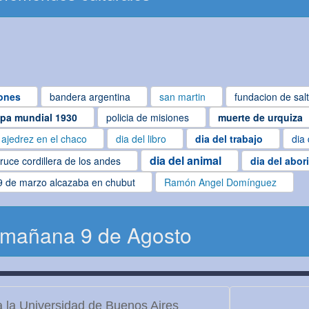
ones
bandera argentina
san martin
fundacion de sal
pa mundial 1930
policia de misiones
muerte de urquiza
ajedrez en el chaco
dia del libro
dia del trabajo
dia 
dia del animal
ruce cordillera de los andes
dia del abor
9 de marzo alcazaba en chubut
Ramón Angel Domínguez
 mañana 9 de Agosto
 la Universidad de Buenos Aires