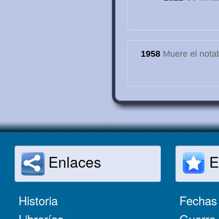
1958
Muere el notab
Enlaces
E
Historia
Fechas 
Librerías
Guerra 