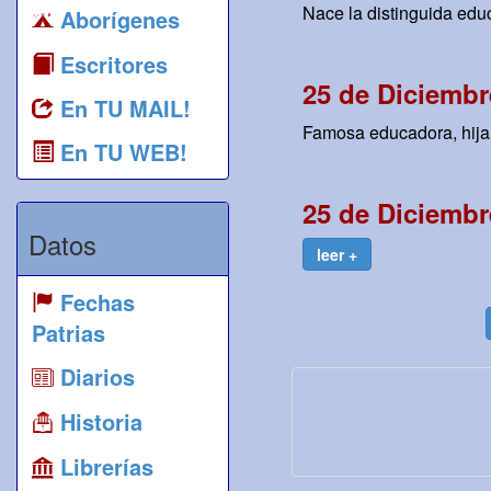
Nace la distinguida educ
Aborígenes
Escritores
25 de Diciembr
En TU MAIL!
Famosa educadora, hija 
En TU WEB!
25 de Diciembr
Datos
leer +
Fechas
Patrias
Diarios
Historia
Librerías