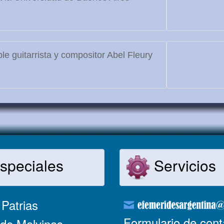
le guitarrista y compositor Abel Fleury
speciales
Servicios
Patrias
Formulario de cont
de Malvinas