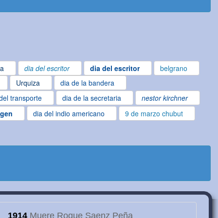
ta
dia del escritor
dia del escritor
belgrano
Urquiza
dia de la bandera
del transporte
dia de la secretaria
nestor kirchner
igen
dia del indio americano
9 de marzo chubut
1914
Muere Roque Saenz Peña