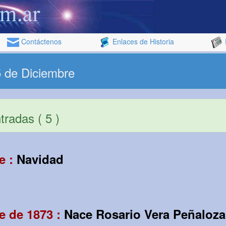
Contáctenos
Enlaces de Historia
5 de Diciembre
radas ( 5 )
e :
Navidad
e de 1873 :
Nace Rosario Vera Peñaloza