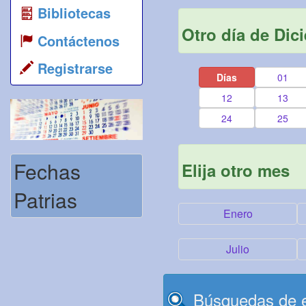
Bibliotecas
Otro día de Dic
Contáctenos
Registrarse
Días
01
12
13
24
25
Fechas
Elija otro mes
Patrias
Enero
Julio
Búsquedas de e