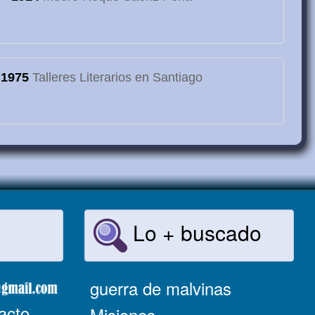
1975
Talleres Literarios en Santiago
Lo + buscado
guerra de malvinas
acto
Misiones