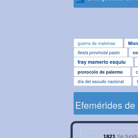
guerra de malvinas
Misi
fiesta provincial pasto
co
fray mamerto esquiu
protocolo de palermo
c
día del escudo nacional
Efemérides de
1821
Se funda