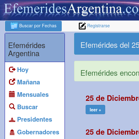
Buscar por Fechas
Registrarse
Efemérides del 2
Efemérides
Argentina
Hoy
Efemérides encont
Mañana
Mensuales
25 de Diciembr
Buscar
leer +
Presidentes
25 de Diciembr
Gobernadores