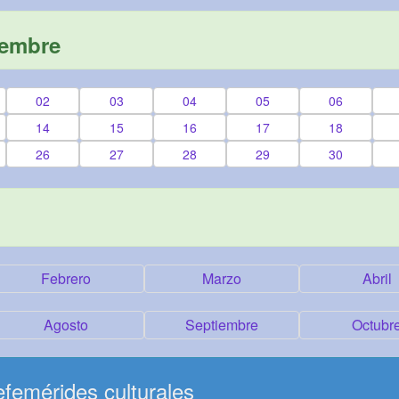
iembre
02
03
04
05
06
14
15
16
17
18
26
27
28
29
30
Febrero
Marzo
Abril
Agosto
Septiembre
Octubr
femérides culturales