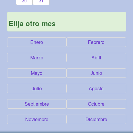
30
31
Elija otro mes
Enero
Febrero
Marzo
Abril
Mayo
Junio
Julio
Agosto
Septiembre
Octubre
Noviembre
Diciembre