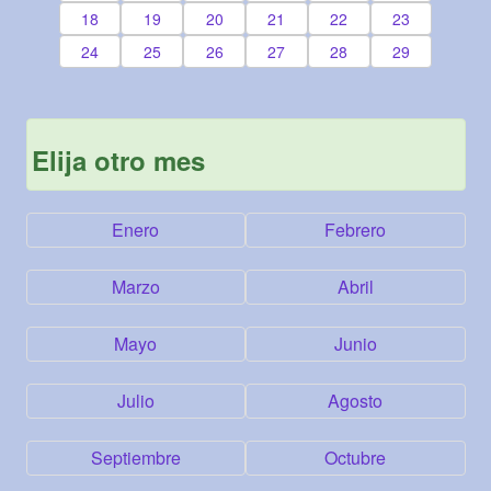
18
19
20
21
22
23
24
25
26
27
28
29
Elija otro mes
Enero
Febrero
Marzo
Abril
Mayo
Junio
Julio
Agosto
Septiembre
Octubre