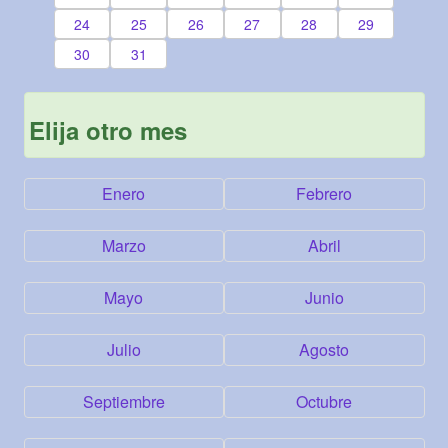
24
25
26
27
28
29
30
31
Elija otro mes
Enero
Febrero
Marzo
Abril
Mayo
Junio
Julio
Agosto
Septiembre
Octubre