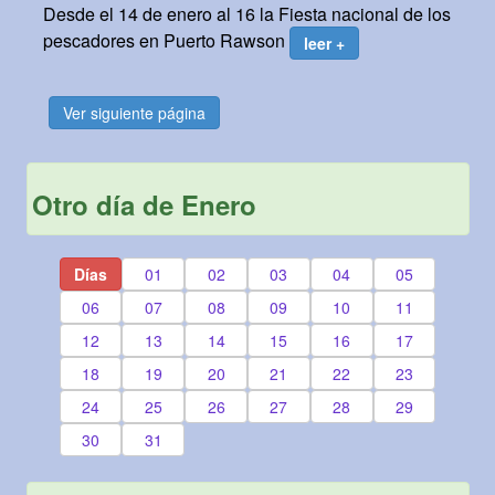
Desde el 14 de enero al 16 la Fiesta nacional de los
pescadores en Puerto Rawson
leer +
Ver siguiente página
Otro día de Enero
Días
01
02
03
04
05
06
07
08
09
10
11
12
13
14
15
16
17
18
19
20
21
22
23
24
25
26
27
28
29
30
31