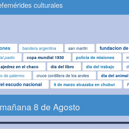
femérides culturales
iones
fundacion de 
bandera argentina
san martin
ial pasto
copa mundial 1930
policia de misiones
m
ajedrez en el chaco
dia del libro
dia del trabajo
d
lo de palermo
cruce cordillera de los andes
dia del animal
del escudo nacional
9 de marzo alcazaba en chubut
 mañana 8 de Agosto