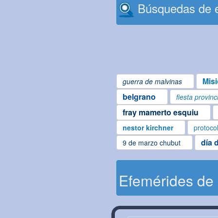
Búsquedas de e
Mis
guerra de malvinas
belgrano
fiesta provinc
fray mamerto esquiu
nestor kirchner
protoco
día 
9 de marzo chubut
Efemérides de