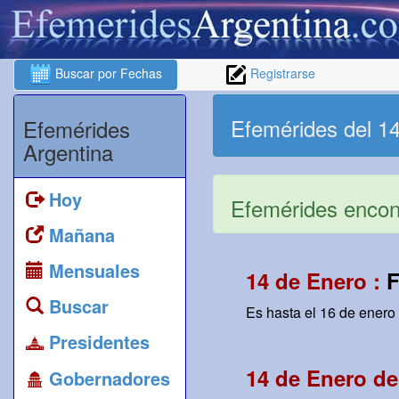
Buscar por Fechas
Registrarse
Efemérides del 1
Efemérides
Argentina
Hoy
Efemérides encont
Mañana
Mensuales
14 de Enero :
F
Buscar
Es hasta el 16 de enero
Presidentes
14 de Enero de
Gobernadores