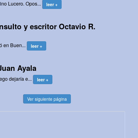
ino Lucero. Opos...
leer +
sulto y escritor Octavio R.
ió en Buen...
leer +
Juan Ayala
go dejaría e...
leer +
Ver siguiente página