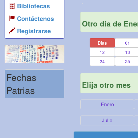
Bibliotecas
Contáctenos
Otro día de Ene
Registrarse
Días
01
12
13
24
25
Fechas
Elija otro mes
Patrias
Enero
Julio