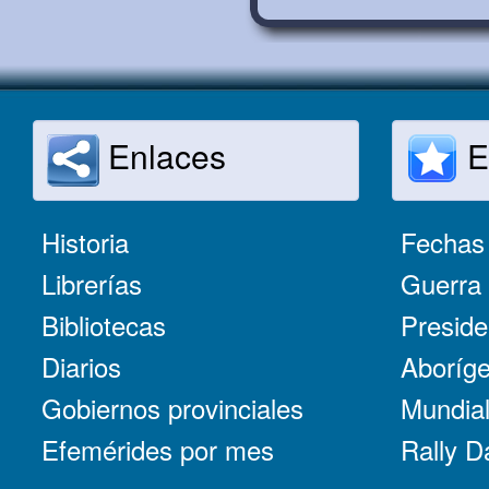
Enlaces
E
Historia
Fechas 
Librerías
Guerra 
Bibliotecas
Preside
Diarios
Aboríge
Gobiernos provinciales
Mundial
Efemérides por mes
Rally D