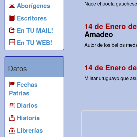
Nace el poeta gauchesc
Aborígenes
Escritores
14 de Enero de
En TU MAIL!
Amadeo
En TU WEB!
Autor de los bellos meda
14 de Enero de
Datos
Militar uruguayo que as
Fechas
Patrias
Diarios
Historia
Librerías