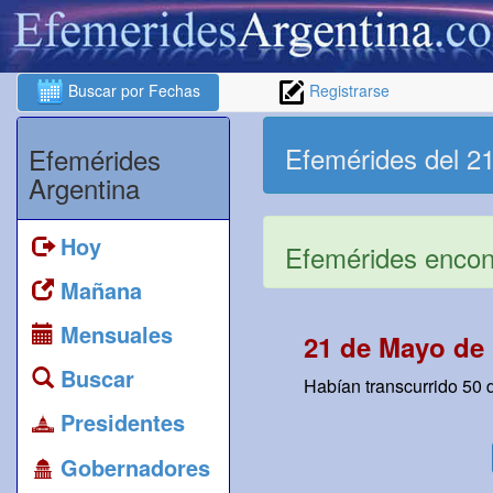
Buscar por Fechas
Registrarse
Efemérides del 2
Efemérides
Argentina
Hoy
Efemérides encont
Mañana
Mensuales
21 de Mayo de 
Buscar
Habían transcurrido 50 d
Presidentes
Gobernadores