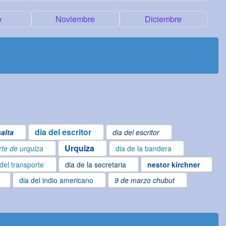
e
Noviembre
Diciembre
dia del escritor
alta
dia del escritor
Urquiza
te de urquiza
dia de la bandera
 del transporte
dia de la secretaria
nestor kirchner
dia del indio americano
9 de marzo chubut