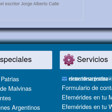
l escritor Jorge Alberto Calle
speciales
Servicios
Patrias
Formulario de cont
de Malvinas
Efemérides en tu 
ntes
Efemérides en tu
nes Argentinos