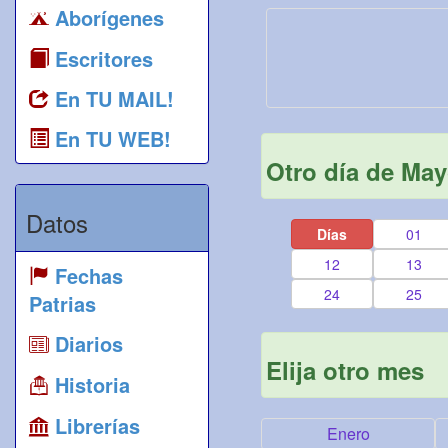
Aborígenes
Escritores
En TU MAIL!
En TU WEB!
Otro día de Ma
Datos
Días
01
12
13
Fechas
24
25
Patrias
Diarios
Elija otro mes
Historia
Librerías
Enero