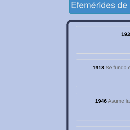
Efemérides de
193
1918
Se funda el
1946
Asume la