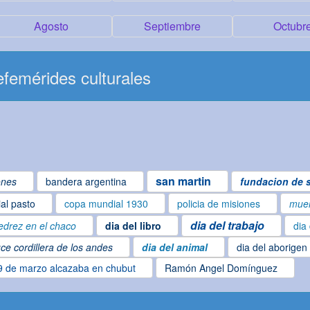
Agosto
Septiembre
Octubr
femérides culturales
san martin
ones
bandera argentina
fundacion de s
ial pasto
copa mundial 1930
policia de misiones
muer
dia del trabajo
edrez en el chaco
dia del libro
dia
ce cordillera de los andes
dia del animal
dia del aborigen
9 de marzo alcazaba en chubut
Ramón Angel Domínguez