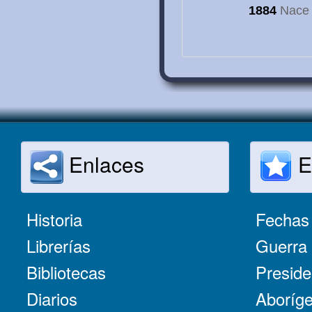
1884
Nace e
Enlaces
E
Historia
Fechas 
Librerías
Guerra 
Bibliotecas
Preside
Diarios
Aboríge