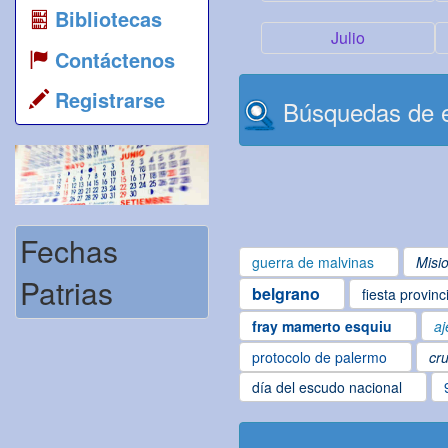
Bibliotecas
Julio
Contáctenos
Registrarse
Búsquedas de e
Fechas
guerra de malvinas
Misi
Patrias
belgrano
fiesta provinc
fray mamerto esquiu
aj
protocolo de palermo
cru
día del escudo nacional