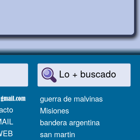
Lo + buscado
guerra de malvinas
acto
Misiones
MAIL
bandera argentina
 WEB
san martin