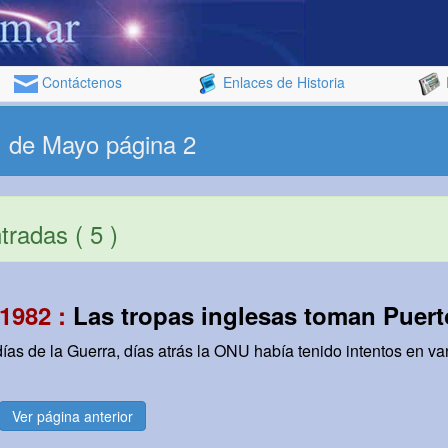
Contáctenos
Enlaces de Historia
1 de Mayo página 2
radas ( 5 )
1982 :
Las tropas inglesas toman Puert
ías de la Guerra, días atrás la ONU había tenido intentos en va
Ver página anterior