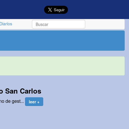
Diarios
o San Carlos
no de gest...
leer +