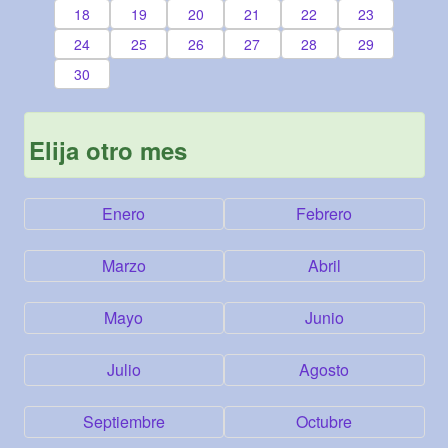
18
19
20
21
22
23
24
25
26
27
28
29
30
Elija otro mes
Enero
Febrero
Marzo
Abril
Mayo
Junio
Julio
Agosto
Septiembre
Octubre