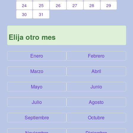
24
25
26
27
28
29
30
31
Elija otro mes
Enero
Febrero
Marzo
Abril
Mayo
Junio
Julio
Agosto
Septiembre
Octubre
Noviembre
Diciembre