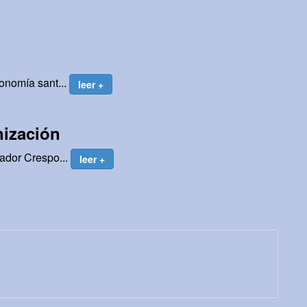
tonomía sant...
leer +
nización
nador Crespo...
leer +