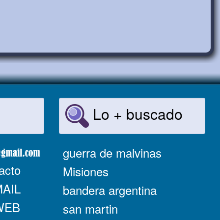
Lo + buscado
guerra de malvinas
acto
Misiones
MAIL
bandera argentina
 WEB
san martin