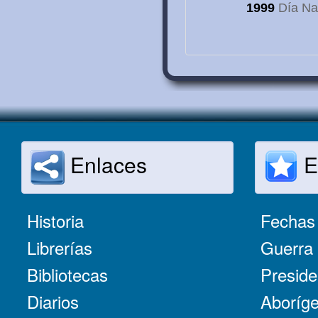
1999
Día Nac
Enlaces
E
Historia
Fechas 
Librerías
Guerra 
Bibliotecas
Preside
Diarios
Aboríge