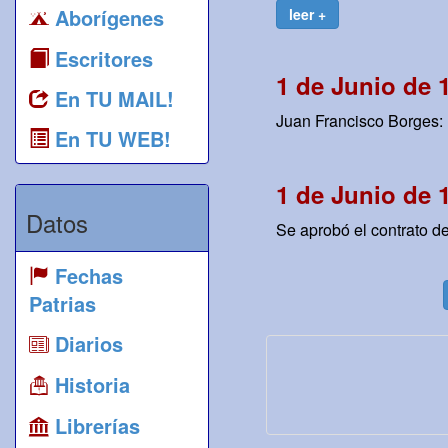
Aborígenes
leer +
Escritores
1 de Junio de 
En TU MAIL!
Juan Francisco Borges: 
En TU WEB!
1 de Junio de 
Datos
Se aprobó el contrato d
Fechas
Patrias
Diarios
Historia
Librerías