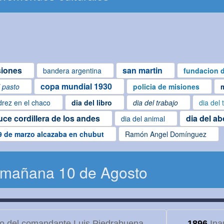
siones
san martin
bandera argentina
fundacion d
copa mundial 1930
l pasto
policia de misiones
drez en el chaco
dia del libro
dia del trabajo
dia del 
uce cordillera de los andes
dia del a
dia del animal
9 de marzo alcazaba en chubut
Ramón Angel Domínguez
 mañana 10 de Agosto
to del comandante Luis Piedrabuena
1896
Ina