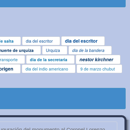
dia del escritor
e salta
dia del escritor
muerte de urquiza
Urquiza
dia de la bandera
nestor kirchner
transporte
dia de la secretaria
borigen
dia del indio americano
9 de marzo chubut
uguración del monumento al Coronel Lorenzo