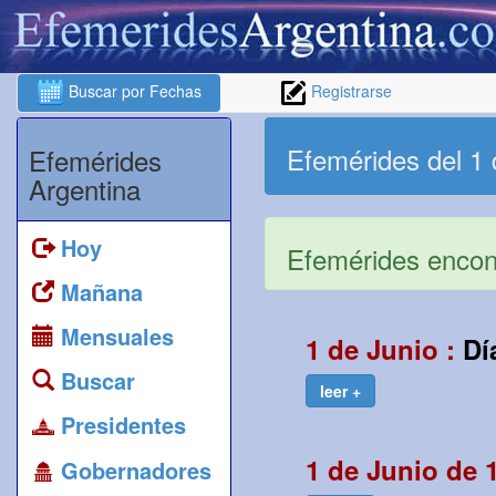
Buscar por Fechas
Registrarse
Efemérides del 1 
Efemérides
Argentina
Hoy
Efemérides encont
Mañana
Mensuales
1 de Junio :
Dí
Buscar
leer +
Presidentes
1 de Junio de 
Gobernadores