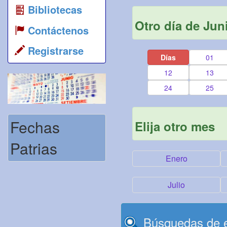
Bibliotecas
Otro día de Jun
Contáctenos
Registrarse
Días
01
12
13
24
25
Fechas
Elija otro mes
Patrias
Enero
Julio
Búsquedas de e