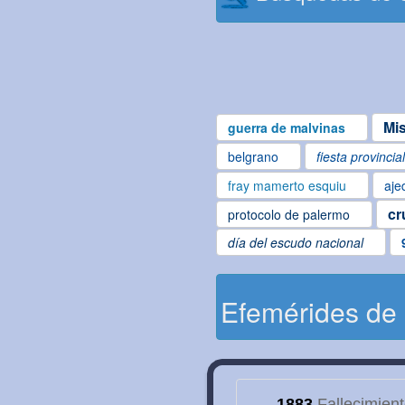
Mi
guerra de malvinas
belgrano
fiesta provincia
fray mamerto esquiu
aje
cr
protocolo de palermo
día del escudo nacional
Efemérides de
1883
Fallecimien