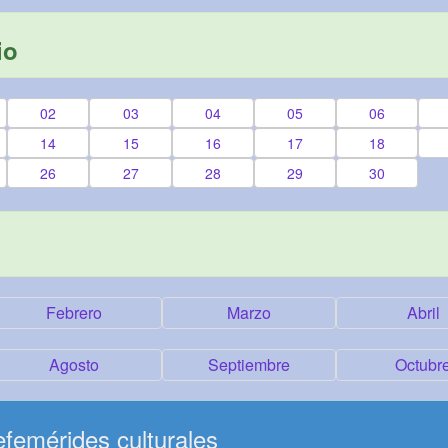
io
02
03
04
05
06
14
15
16
17
18
26
27
28
29
30
Febrero
Marzo
Abril
Agosto
Septiembre
Octubr
femérides culturales