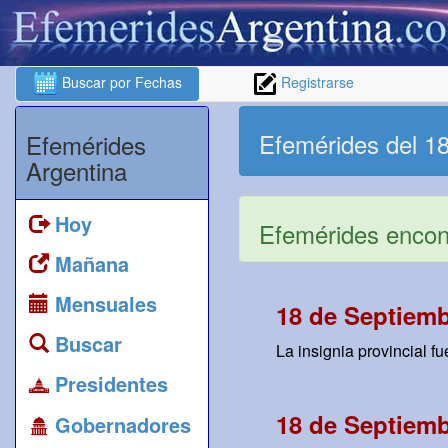
Buscar por Fechas
Registrarse
Efemérides del 1
Efemérides
Argentina
Hoy
Efemérides encont
Mañana
Mensuales
18 de Septiemb
Buscar
La insignia provincial f
Presidentes
18 de Septiemb
Gobernadores