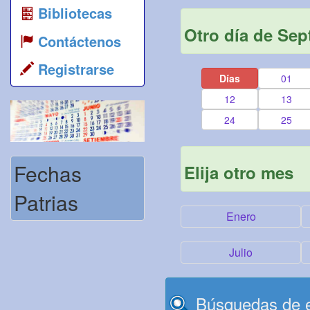
Bibliotecas
Otro día de Sep
Contáctenos
Registrarse
Días
01
12
13
24
25
Fechas
Elija otro mes
Patrias
Enero
Julio
Búsquedas de e