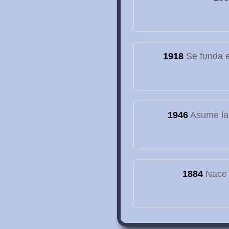
1918
Se funda el
1946
Asume la
1884
Nace e