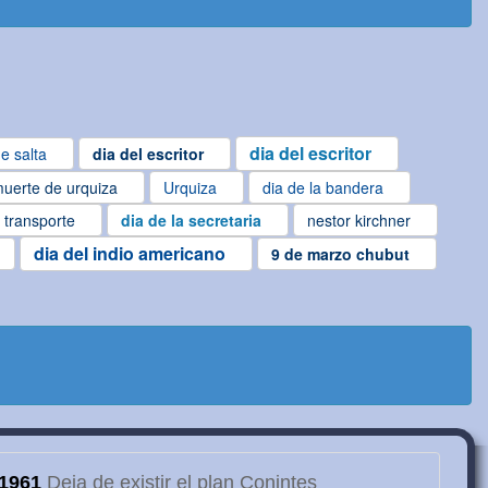
dia del escritor
e salta
dia del escritor
uerte de urquiza
Urquiza
dia de la bandera
l transporte
dia de la secretaria
nestor kirchner
dia del indio americano
9 de marzo chubut
1961
Deja de existir el plan Conintes