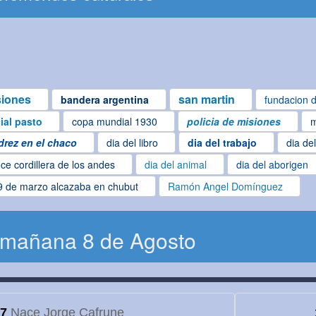
siones
san martin
bandera argentina
fundacion d
cial pasto
copa mundial 1930
policia de misiones
m
drez en el chaco
dia del libro
dia del trabajo
dia de
ce cordillera de los andes
dia del animal
dia del aborigen
9 de marzo alcazaba en chubut
Ramón Angel Domínguez
 mañana 8 de Agosto
7
Nace Jorge Cafrune