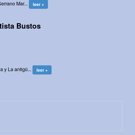
Serrano Mar...
leer +
tista Bustos
o
 y La antigü...
leer +