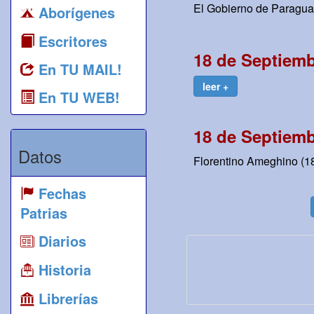
El Gobierno de Paraguay 
Aborígenes
Escritores
18 de Septiemb
En TU MAIL!
leer +
En TU WEB!
18 de Septiemb
Datos
Florentino Ameghino (18
Fechas
Patrias
Diarios
Historia
Librerías