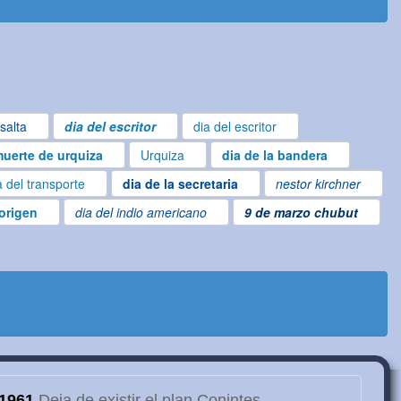
salta
dia del escritor
dia del escritor
uerte de urquiza
Urquiza
dia de la bandera
a del transporte
dia de la secretaria
nestor kirchner
borigen
dia del indio americano
9 de marzo chubut
1961
Deja de existir el plan Conintes