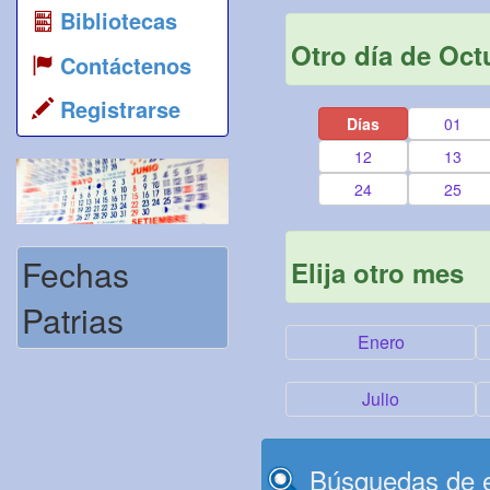
Bibliotecas
Otro día de Oct
Contáctenos
Registrarse
Días
01
12
13
24
25
Fechas
Elija otro mes
Patrias
Enero
Julio
Búsquedas de e