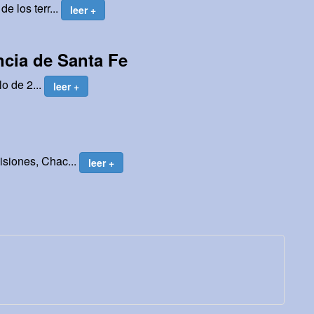
e los terr...
leer +
incia de Santa Fe
lo de 2...
leer +
isiones, Chac...
leer +