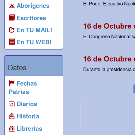
El Poder Ejecutivo Nacio
Aborígenes
Escritores
16 de Octubre 
En TU MAIL!
El Congreso Nacional sanc
En TU WEB!
16 de Octubre 
Datos
Durante la presidencia 
Fechas
Patrias
Diarios
Historia
Librerías