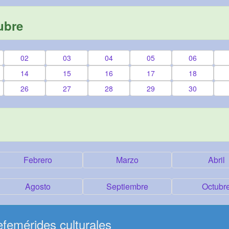
ubre
02
03
04
05
06
14
15
16
17
18
26
27
28
29
30
Febrero
Marzo
Abril
Agosto
Septiembre
Octubr
femérides culturales