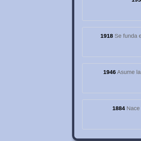
1918
Se funda el
1946
Asume la
1884
Nace e