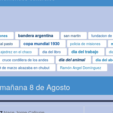
bandera argentina
ones
san martin
fundacion de 
copa mundial 1930
ial pasto
policia de misiones
m
dia del trabajo
ajedrez en el chaco
dia del libro
di
dia del animal
cruce cordillera de los andes
dia del a
9 de marzo alcazaba en chubut
Ramón Angel Domínguez
 mañana 8 de Agosto
7
Nace Jorge Cafrune