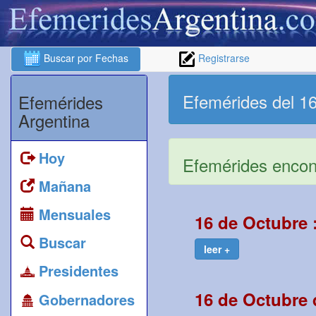
Buscar por Fechas
Registrarse
Efemérides del 1
Efemérides
Argentina
Hoy
Efemérides encont
Mañana
Mensuales
16 de Octubre 
Buscar
leer +
Presidentes
16 de Octubre 
Gobernadores