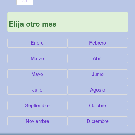
30
Elija otro mes
Enero
Febrero
Marzo
Abril
Mayo
Junio
Julio
Agosto
Septiembre
Octubre
Noviembre
Diciembre