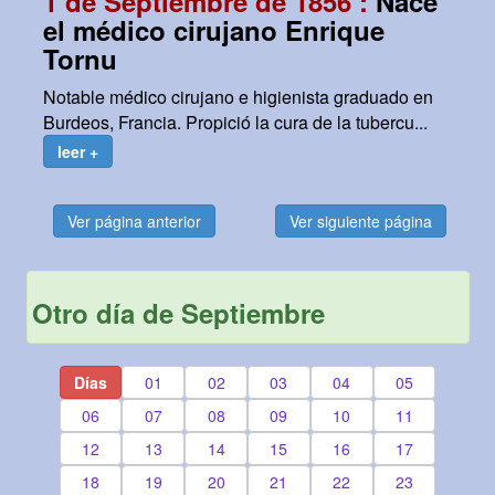
1 de Septiembre de 1856 :
Nace
el médico cirujano Enrique
Tornu
Notable médico cirujano e higienista graduado en
Burdeos, Francia. Propició la cura de la tubercu...
leer +
Ver página anterior
Ver siguiente página
Otro día de Septiembre
Días
01
02
03
04
05
06
07
08
09
10
11
12
13
14
15
16
17
18
19
20
21
22
23