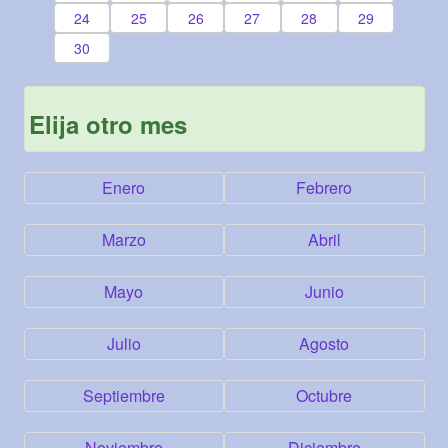
24
25
26
27
28
29
30
Elija otro mes
Enero
Febrero
Marzo
Abril
Mayo
Junio
Julio
Agosto
Septiembre
Octubre
Noviembre
Diciembre