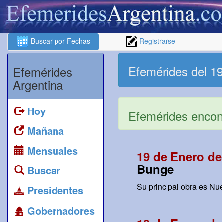
Buscar por Fechas
Registrarse
Efemérides del 1
Efemérides
Argentina
Hoy
Efemérides encont
Mañana
Mensuales
19 de Enero de
Bunge
Buscar
Su principal obra es Nue
Presidentes
Gobernadores