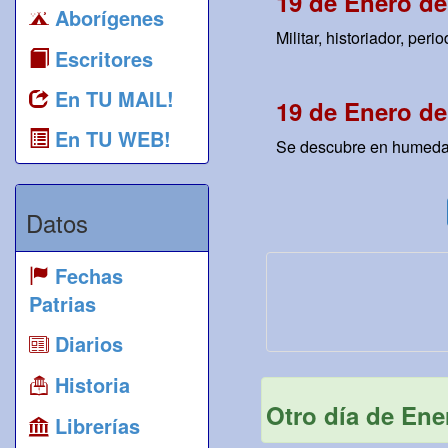
19 de Enero de
Aborígenes
Militar, historiador, per
Escritores
En TU MAIL!
19 de Enero de
En TU WEB!
Se descubre en humedales
Datos
Fechas
Patrias
Diarios
Historia
Otro día de Ene
Librerías