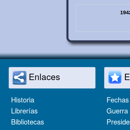
194
Enlaces
E
Historia
Fechas 
Librerías
Guerra 
Bibliotecas
Preside