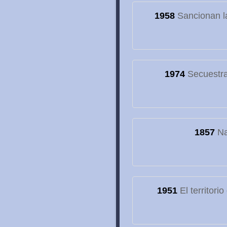
1958
Sancionan la
1974
Secuestran
1857
Na
1951
El territori