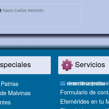
2
Nace Carlos Monzón
speciales
Servicios
Patrias
Formulario de cont
de Malvinas
Efemérides en tu 
ntes