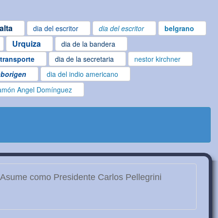
alta
dia del escritor
dia del escritor
belgrano
Urquiza
dia de la bandera
 transporte
dia de la secretaria
nestor kirchner
aborigen
dia del indio americano
amón Angel Domínguez
Asume como Presidente Carlos Pellegrini