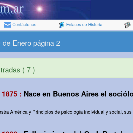
Contáctenos
Enlaces de Historia
9 de Enero página 2
radas ( 7 )
 1875 :
Nace en Buenos Aires el sociólo
stra América y Principios de psicología individual y social, su