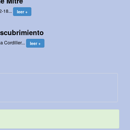
é Mitre
2-18...
leer +
escubrimiento
 Cordiller...
leer +