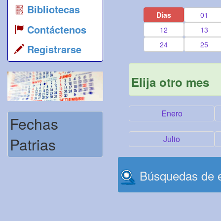
Bibliotecas
Días
01
Contáctenos
12
13
24
25
Registrarse
Elija otro mes
Enero
Fechas
Julio
Patrias
Búsquedas de e