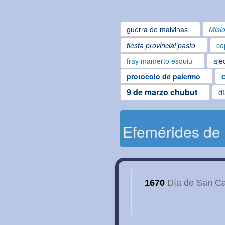
guerra de malvinas
Misi
fiesta provincial pasto
co
fray mamerto esquiu
aje
protocolo de palermo
9 de marzo chubut
d
Efemérides de
1670
Día de San Cay