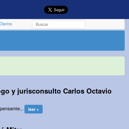
Diarios
go y jurisconsulto Carlos Octavio
s pensamie...
leer +