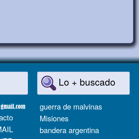
Lo + buscado
guerra de malvinas
acto
Misiones
MAIL
bandera argentina