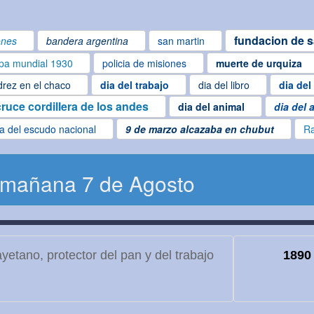
fundacion de s
ones
bandera argentina
san martin
pa mundial 1930
policia de misiones
muerte de urquiza
drez en el chaco
dia del trabajo
dia del libro
dia del
cruce cordillera de los andes
dia del animal
dia del 
ía del escudo nacional
9 de marzo alcazaba en chubut
R
 mañana 7 de Agosto
etano, protector del pan y del trabajo
1890