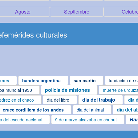
Agosto
Septiembre
Octubr
femérides culturales
ones
bandera argentina
san martin
fundacion de s
policia de misiones
pa mundial 1930
muerte de urquiz
dia del trabajo
edrez en el chaco
dia del libro
dia 
dia del a
cruce cordillera de los andes
dia del animal
Ra
ía del escudo nacional
9 de marzo alcazaba en chubut