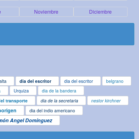
e
Noviembre
Diciembre
alta
dia del escritor
dia del escritor
belgrano
a
Urquiza
dia de la bandera
del transporte
dia de la secretaria
nestor kirchner
borigen
dia del indio americano
món Angel Domínguez