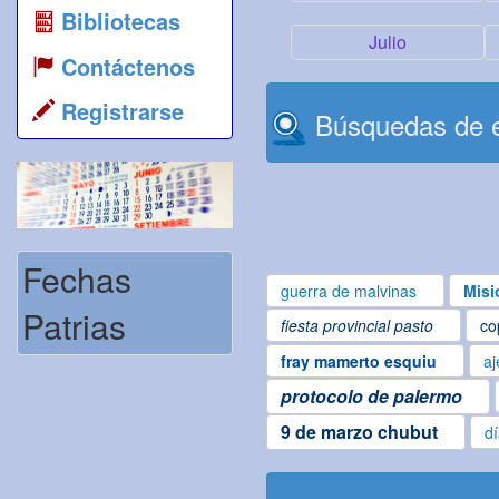
Bibliotecas
Julio
Contáctenos
Registrarse
Búsquedas de e
Fechas
guerra de malvinas
Misi
Patrias
fiesta provincial pasto
co
fray mamerto esquiu
aj
protocolo de palermo
9 de marzo chubut
d