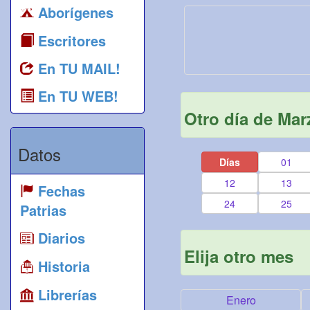
Aborígenes
Escritores
En TU MAIL!
En TU WEB!
Otro día de Mar
Datos
Días
01
12
13
Fechas
24
25
Patrias
Diarios
Elija otro mes
Historia
Librerías
Enero