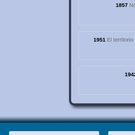
1857
Na
1951
El territori
194