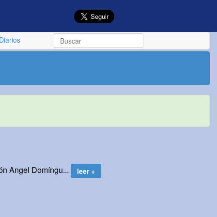
Diarios
món Angel Domíngu...
leer +