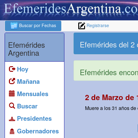
Buscar por Fechas
Registrarse
Efemérides del 2
Efemérides
Argentina
Hoy
Efemérides encont
Mañana
Mensuales
2 de Marzo de 
Buscar
Muere a los 31 años de
Presidentes
Gobernadores