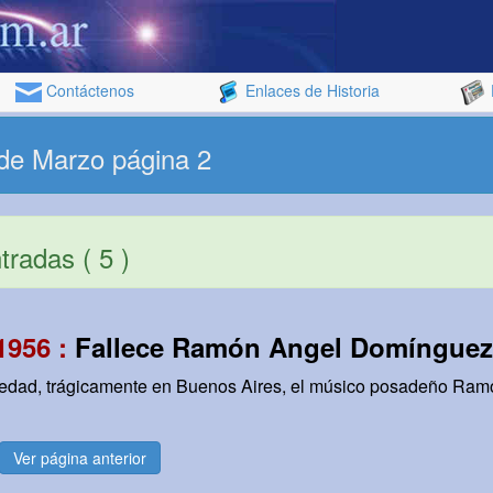
Contáctenos
Enlaces de Historia
 de Marzo página 2
radas ( 5 )
1956 :
Fallece Ramón Angel Domínguez
 edad, trágicamente en Buenos Aires, el músico posadeño Ra
Ver página anterior