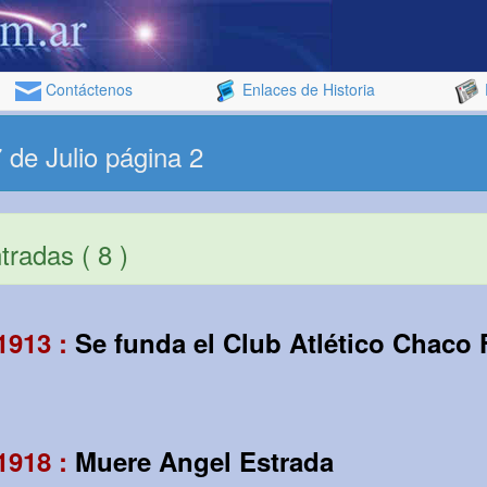
Contáctenos
Enlaces de Historia
 de Julio página 2
radas ( 8 )
 1913 :
Se funda el Club Atlético Chaco 
 1918 :
Muere Angel Estrada