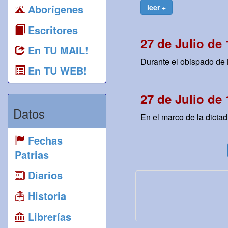
Aborígenes
leer +
Escritores
27 de Julio de
En TU MAIL!
Durante el obispado de 
En TU WEB!
27 de Julio de
Datos
En el marco de la dictad
Fechas
Patrias
Diarios
Historia
Librerías