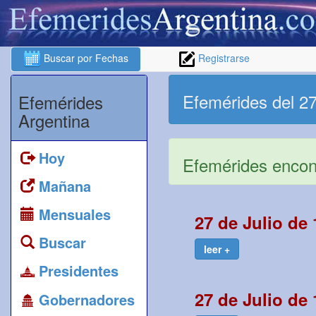
Buscar por Fechas
Registrarse
Efemérides del 27
Efemérides
Argentina
Hoy
Efemérides encont
Mañana
Mensuales
27 de Julio de
Buscar
leer +
Presidentes
27 de Julio de
Gobernadores