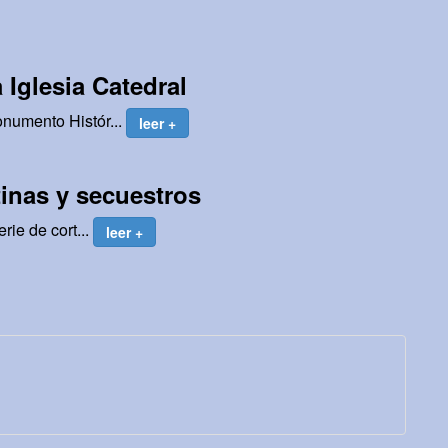
Iglesia Catedral
numento Histór...
leer +
inas y secuestros
rie de cort...
leer +