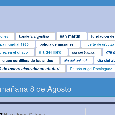
san martin
iones
bandera argentina
fundacion de 
pa mundial 1930
policia de misiones
muerte de urquiza
dia del libro
dia 
drez en el chaco
dia del trabajo
dia del a
cruce cordillera de los andes
dia del animal
9 de marzo alcazaba en chubut
Ramón Angel Domínguez
 mañana 8 de Agosto
7
Nace Jorge Cafrune