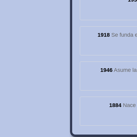
1918
Se funda el
1946
Asume la
1884
Nace e