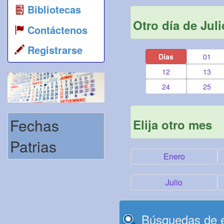
Bibliotecas
Otro día de Juli
Contáctenos
Registrarse
Días
01
12
13
24
25
Fechas
Elija otro mes
Patrias
Enero
Julio
Búsquedas de e