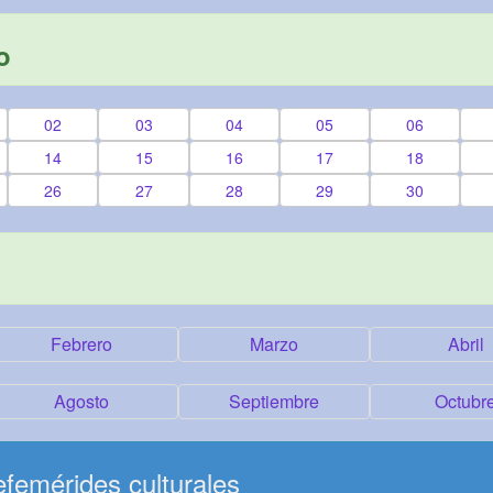
o
02
03
04
05
06
14
15
16
17
18
26
27
28
29
30
Febrero
Marzo
Abril
Agosto
Septiembre
Octubr
femérides culturales