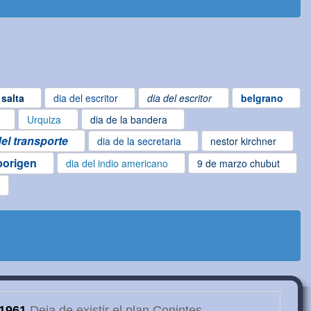
salta
dia del escritor
dia del escritor
belgrano
Urquiza
dia de la bandera
del transporte
dia de la secretaria
nestor kirchner
borigen
dia del indio americano
9 de marzo chubut
1961
Deja de existir el plan Conintes