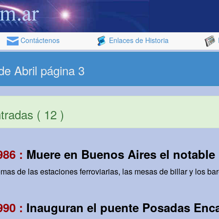
Contáctenos
Enlaces de Historia
de Abril página 3
radas ( 12 )
986 :
Muere en Buenos Aires el notable 
mas de las estaciones ferroviarias, las mesas de billar y los bar
990 :
Inauguran el puente Posadas Enc