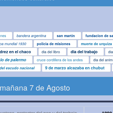
ones
bandera argentina
san martin
fundacion de sa
pa mundial 1930
policia de misiones
muerte de urquiza
edrez en el chaco
dia del trabajo
dia del libro
dia
lo de palermo
cruce cordillera de los andes
dia del anim
9 de marzo alcazaba en chubut
 del escudo nacional
 mañana 7 de Agosto