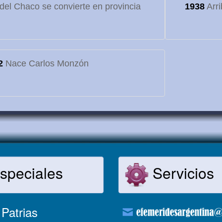
o del Chaco se convierte en provincia
1938
Arri
2
Nace Carlos Monzón
speciales
Servicios
Patrias