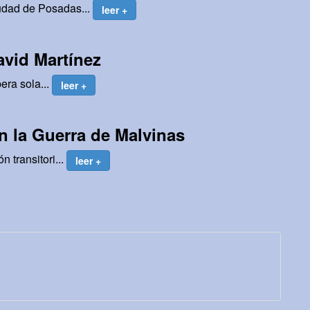
udad de Posadas...
leer +
avid Martínez
era sola...
leer +
en la Guerra de Malvinas
 transitori...
leer +