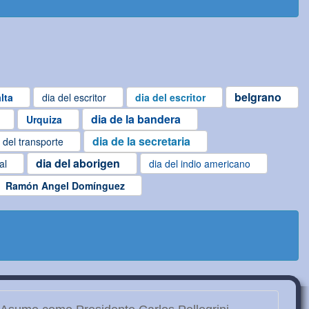
belgrano
lta
dia del escritor
dia del escritor
dia de la bandera
Urquiza
dia de la secretaria
 del transporte
dia del aborigen
al
dia del indio americano
Ramón Angel Domínguez