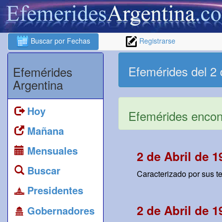
Buscar por Fechas
Registrarse
Efemérides del 2 
Efemérides
Argentina
Hoy
Efemérides encont
Mañana
Mensuales
2 de Abril de 1
Buscar
Caracterizado por sus te
Presidentes
2 de Abril de 1
Gobernadores