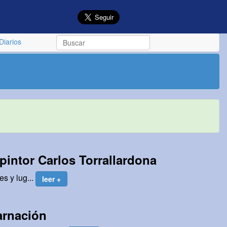
Diarios
pintor Carlos Torrallardona
es y lug...
leer +
arnación