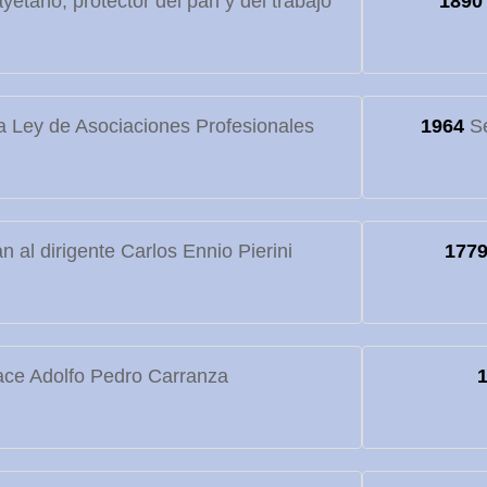
etano, protector del pan y del trabajo
1890
 Ley de Asociaciones Profesionales
1964
Se
 al dirigente Carlos Ennio Pierini
177
ce Adolfo Pedro Carranza