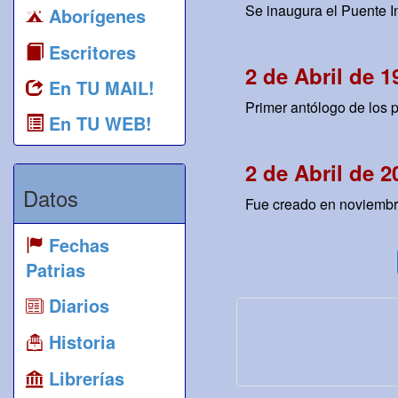
Se inaugura el Puente 
Aborígenes
Escritores
2 de Abril de 1
En TU MAIL!
Primer antólogo de los p
En TU WEB!
2 de Abril de 2
Datos
Fue creado en noviembre 
Fechas
Patrias
Diarios
Historia
Librerías