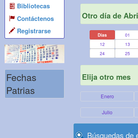
Bibliotecas
Otro día de Abri
Contáctenos
Registrarse
Días
01
12
13
24
25
Fechas
Elija otro mes
Patrias
Enero
Julio
Búsquedas de e