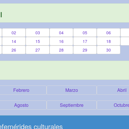
l
02
03
04
05
06
14
15
16
17
18
26
27
28
29
30
Febrero
Marzo
Abril
Agosto
Septiembre
Octubr
femérides culturales