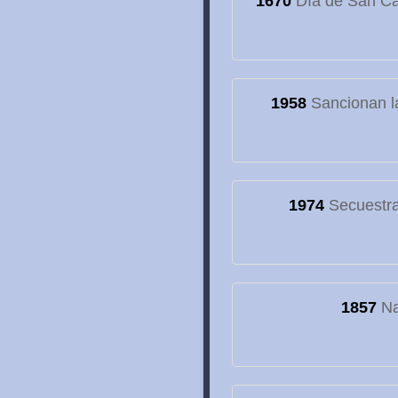
1670
Día de San Cay
1958
Sancionan la
1974
Secuestran
1857
Na