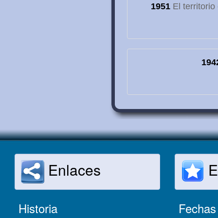
1951
El territori
194
Enlaces
E
Historia
Fechas 