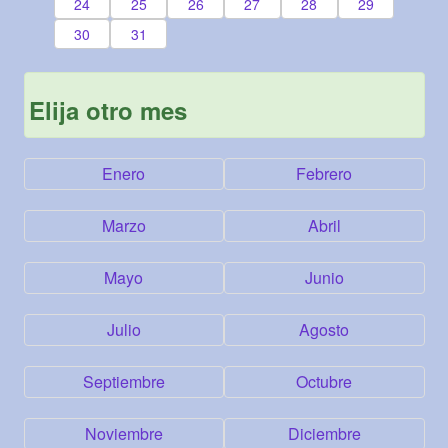
24
25
26
27
28
29
30
31
Elija otro mes
Enero
Febrero
Marzo
Abril
Mayo
Junio
Julio
Agosto
Septiembre
Octubre
Noviembre
Diciembre