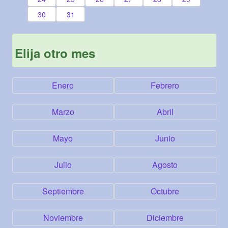
30
31
Elija otro mes
Enero
Febrero
Marzo
Abril
Mayo
Junio
Julio
Agosto
Septiembre
Octubre
Noviembre
Diciembre