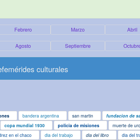
Febrero
Marzo
Abril
Agosto
Septiembre
Octubr
femérides culturales
ones
bandera argentina
san martin
fundacion de sa
copa mundial 1930
policia de misiones
muerte de ur
drez en el chaco
dia del trabajo
dia del libro
dia del t