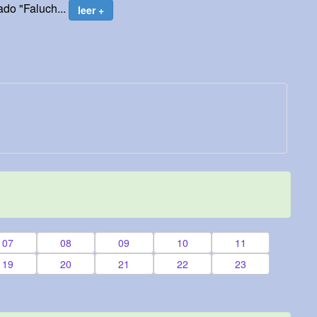
ado "Faluch...
leer +
07
08
09
10
11
19
20
21
22
23