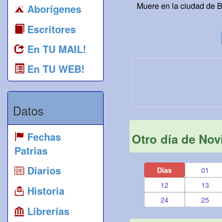
Muere en la ciudad de B
Aborígenes
Escritores
En TU MAIL!
En TU WEB!
Datos
Fechas
Otro día de No
Patrias
Diarios
Días
01
12
13
Historia
24
25
Librerías