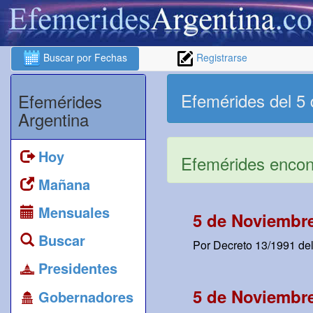
Buscar por Fechas
Registrarse
Efemérides del 5
Efemérides
Argentina
Hoy
Efemérides encont
Mañana
Mensuales
5 de Noviembre
Buscar
Por Decreto 13/1991 del
Presidentes
5 de Noviembre
Gobernadores