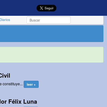
Diarios
ivil
 constituye...
leer +
ador Félix Luna