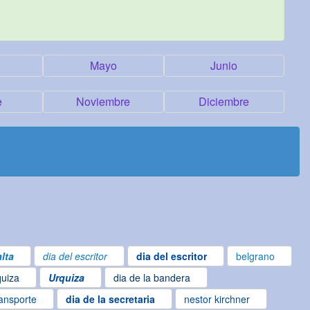
Mayo
Junio
e
Noviembre
Diciembre
lta
dia del escritor
dia del escritor
belgrano
quiza
Urquiza
dia de la bandera
ransporte
dia de la secretaria
nestor kirchner