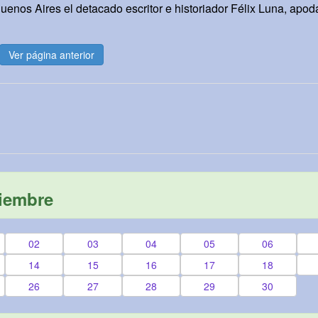
uenos Aires el detacado escritor e historiador Félix Luna, apod
Ver página anterior
viembre
02
03
04
05
06
14
15
16
17
18
26
27
28
29
30