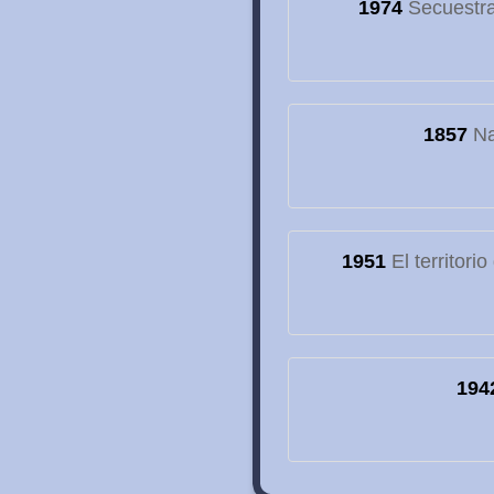
1974
Secuestran
1857
Na
1951
El territori
194