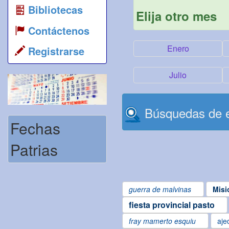
Bibliotecas
Elija otro mes
Contáctenos
Enero
Registrarse
Julio
Búsquedas de e
Fechas
Patrias
guerra de malvinas
Misi
fiesta provincial pasto
fray mamerto esquiu
aje