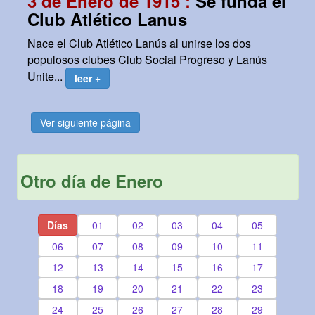
3 de Enero de 1915 :
Se funda el
Club Atlético Lanus
Nace el Club Atlético Lanús al unirse los dos
populosos clubes Club Social Progreso y Lanús
Unite...
leer +
Ver siguiente página
Otro día de Enero
Días
01
02
03
04
05
06
07
08
09
10
11
12
13
14
15
16
17
18
19
20
21
22
23
24
25
26
27
28
29