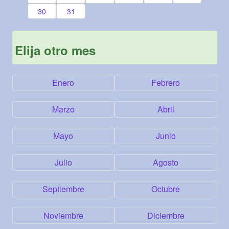
30
31
Elija otro mes
Enero
Febrero
Marzo
Abril
Mayo
Junio
Julio
Agosto
Septiembre
Octubre
Noviembre
Diciembre