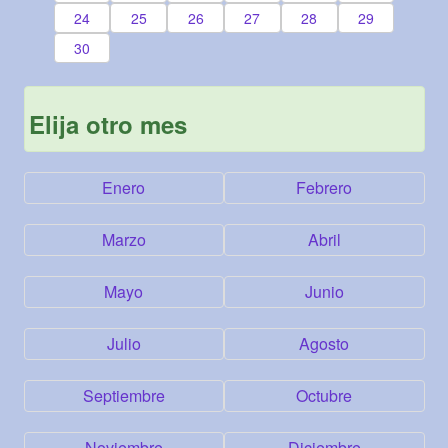
24
25
26
27
28
29
30
Elija otro mes
Enero
Febrero
Marzo
Abril
Mayo
Junio
Julio
Agosto
Septiembre
Octubre
Noviembre
Diciembre